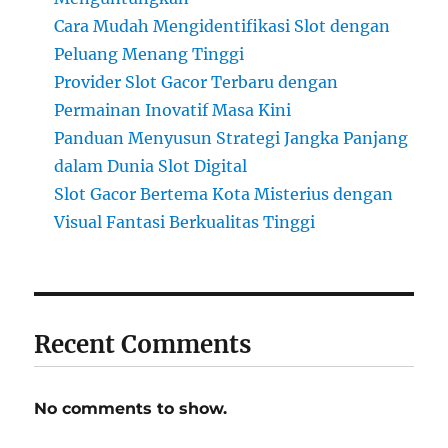
Cara Mudah Mengidentifikasi Slot dengan
Peluang Menang Tinggi
Provider Slot Gacor Terbaru dengan
Permainan Inovatif Masa Kini
Panduan Menyusun Strategi Jangka Panjang
dalam Dunia Slot Digital
Slot Gacor Bertema Kota Misterius dengan
Visual Fantasi Berkualitas Tinggi
Recent Comments
No comments to show.