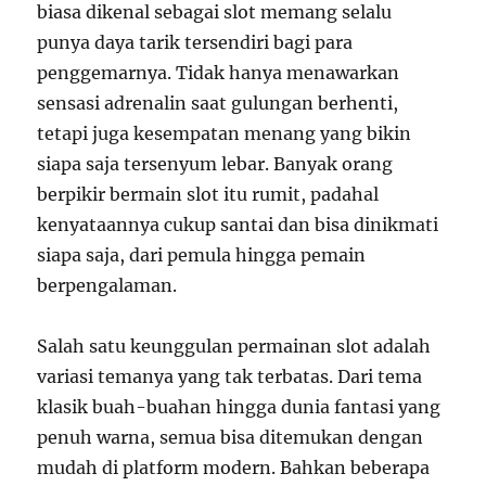
biasa dikenal sebagai slot memang selalu
punya daya tarik tersendiri bagi para
penggemarnya. Tidak hanya menawarkan
sensasi adrenalin saat gulungan berhenti,
tetapi juga kesempatan menang yang bikin
siapa saja tersenyum lebar. Banyak orang
berpikir bermain slot itu rumit, padahal
kenyataannya cukup santai dan bisa dinikmati
siapa saja, dari pemula hingga pemain
berpengalaman.
Salah satu keunggulan permainan slot adalah
variasi temanya yang tak terbatas. Dari tema
klasik buah-buahan hingga dunia fantasi yang
penuh warna, semua bisa ditemukan dengan
mudah di platform modern. Bahkan beberapa