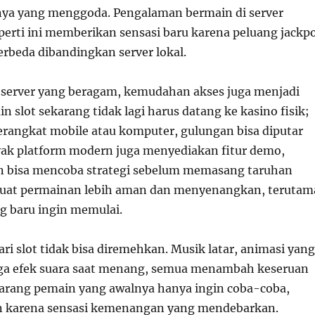
nya yang menggoda. Pengalaman bermain di server
perti ini memberikan sensasi baru karena peluang jackp
erbeda dibandingkan server lokal.
 server yang beragam, kemudahan akses juga menjadi
ain slot sekarang tidak lagi harus datang ke kasino fisik;
rangkat mobile atau komputer, gulungan bisa diputar
yak platform modern juga menyediakan fitur demo,
n bisa mencoba strategi sebelum memasang taruhan
buat permainan lebih aman dan menyenangkan, terutam
g baru ingin memulai.
ri slot tidak bisa diremehkan. Musik latar, animasi yang
a efek suara saat menang, semua menambah keseruan
jarang pemain yang awalnya hanya ingin coba-coba,
n karena sensasi kemenangan yang mendebarkan.