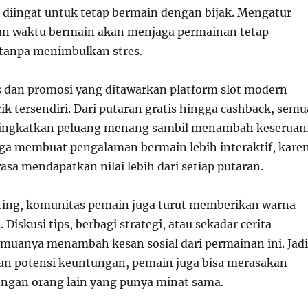
diingat untuk tetap bermain dengan bijak. Mengatur
an waktu bermain akan menjaga permainan tetap
anpa menimbulkan stres.
us dan promosi yang ditawarkan platform slot modern
ik tersendiri. Dari putaran gratis hingga cashback, semu
ngkatkan peluang menang sambil menambah keseruan
 juga membuat pengalaman bermain lebih interaktif, kare
sa mendapatkan nilai lebih dari setiap putaran.
ting, komunitas pemain juga turut memberikan warna
 Diskusi tips, berbagi strategi, atau sekadar cerita
uanya menambah kesan sosial dari permainan ini. Jadi
dan potensi keuntungan, pemain juga bisa merasakan
dengan orang lain yang punya minat sama.