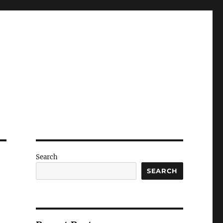
Search
SEARCH