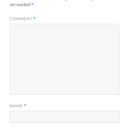
are marked
*
COMMENT
*
NAME
*