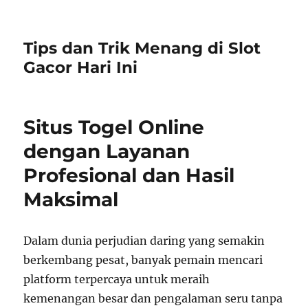
Tips dan Trik Menang di Slot
Gacor Hari Ini
Situs Togel Online
dengan Layanan
Profesional dan Hasil
Maksimal
Dalam dunia perjudian daring yang semakin
berkembang pesat, banyak pemain mencari
platform terpercaya untuk meraih
kemenangan besar dan pengalaman seru tanpa