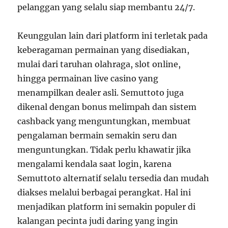
pelanggan yang selalu siap membantu 24/7.
Keunggulan lain dari platform ini terletak pada
keberagaman permainan yang disediakan,
mulai dari taruhan olahraga, slot online,
hingga permainan live casino yang
menampilkan dealer asli. Semuttoto juga
dikenal dengan bonus melimpah dan sistem
cashback yang menguntungkan, membuat
pengalaman bermain semakin seru dan
menguntungkan. Tidak perlu khawatir jika
mengalami kendala saat login, karena
Semuttoto alternatif selalu tersedia dan mudah
diakses melalui berbagai perangkat. Hal ini
menjadikan platform ini semakin populer di
kalangan pecinta judi daring yang ingin