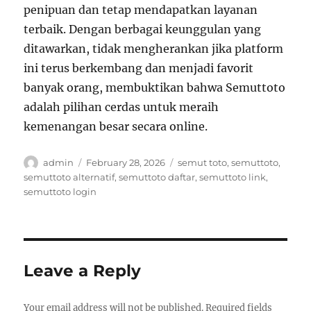
penipuan dan tetap mendapatkan layanan
terbaik. Dengan berbagai keunggulan yang
ditawarkan, tidak mengherankan jika platform
ini terus berkembang dan menjadi favorit
banyak orang, membuktikan bahwa Semuttoto
adalah pilihan cerdas untuk meraih
kemenangan besar secara online.
Author
Posted
Tags
admin
February 28, 2026
semut toto
,
semuttoto
,
on
semuttoto alternatif
,
semuttoto daftar
,
semuttoto link
,
semuttoto login
Leave a Reply
Your email address will not be published.
Required fields