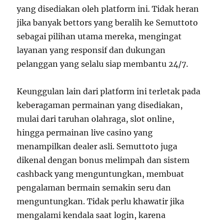
yang disediakan oleh platform ini. Tidak heran
jika banyak bettors yang beralih ke Semuttoto
sebagai pilihan utama mereka, mengingat
layanan yang responsif dan dukungan
pelanggan yang selalu siap membantu 24/7.
Keunggulan lain dari platform ini terletak pada
keberagaman permainan yang disediakan,
mulai dari taruhan olahraga, slot online,
hingga permainan live casino yang
menampilkan dealer asli. Semuttoto juga
dikenal dengan bonus melimpah dan sistem
cashback yang menguntungkan, membuat
pengalaman bermain semakin seru dan
menguntungkan. Tidak perlu khawatir jika
mengalami kendala saat login, karena