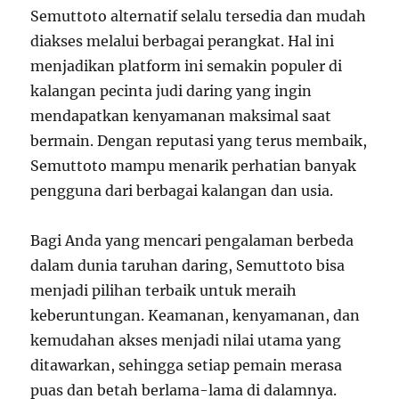
Semuttoto alternatif selalu tersedia dan mudah
diakses melalui berbagai perangkat. Hal ini
menjadikan platform ini semakin populer di
kalangan pecinta judi daring yang ingin
mendapatkan kenyamanan maksimal saat
bermain. Dengan reputasi yang terus membaik,
Semuttoto mampu menarik perhatian banyak
pengguna dari berbagai kalangan dan usia.
Bagi Anda yang mencari pengalaman berbeda
dalam dunia taruhan daring, Semuttoto bisa
menjadi pilihan terbaik untuk meraih
keberuntungan. Keamanan, kenyamanan, dan
kemudahan akses menjadi nilai utama yang
ditawarkan, sehingga setiap pemain merasa
puas dan betah berlama-lama di dalamnya.