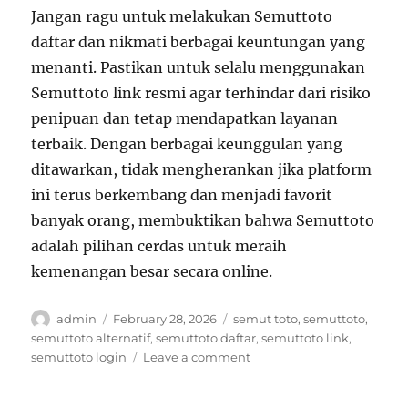
Jangan ragu untuk melakukan Semuttoto
daftar dan nikmati berbagai keuntungan yang
menanti. Pastikan untuk selalu menggunakan
Semuttoto link resmi agar terhindar dari risiko
penipuan dan tetap mendapatkan layanan
terbaik. Dengan berbagai keunggulan yang
ditawarkan, tidak mengherankan jika platform
ini terus berkembang dan menjadi favorit
banyak orang, membuktikan bahwa Semuttoto
adalah pilihan cerdas untuk meraih
kemenangan besar secara online.
Author
Posted
Tags
admin
February 28, 2026
semut toto
,
semuttoto
,
on
semuttoto alternatif
,
semuttoto daftar
,
semuttoto link
,
on
semuttoto login
Leave a comment
Situs
Togel