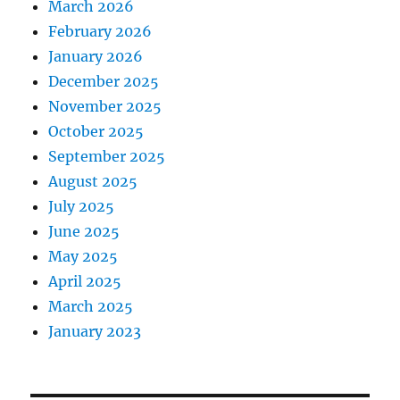
March 2026
February 2026
January 2026
December 2025
November 2025
October 2025
September 2025
August 2025
July 2025
June 2025
May 2025
April 2025
March 2025
January 2023