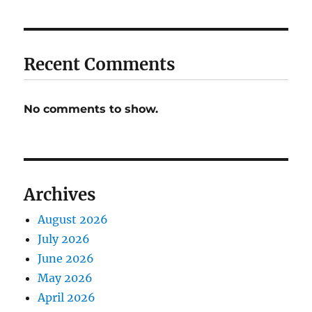
Recent Comments
No comments to show.
Archives
August 2026
July 2026
June 2026
May 2026
April 2026