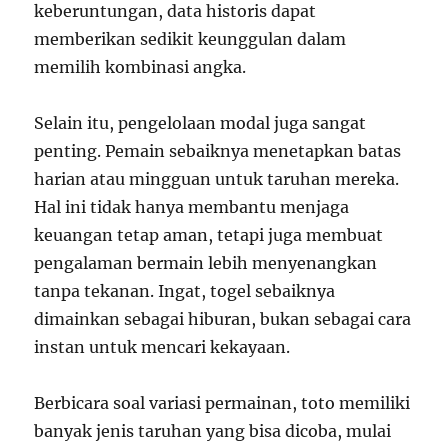
keberuntungan, data historis dapat
memberikan sedikit keunggulan dalam
memilih kombinasi angka.
Selain itu, pengelolaan modal juga sangat
penting. Pemain sebaiknya menetapkan batas
harian atau mingguan untuk taruhan mereka.
Hal ini tidak hanya membantu menjaga
keuangan tetap aman, tetapi juga membuat
pengalaman bermain lebih menyenangkan
tanpa tekanan. Ingat, togel sebaiknya
dimainkan sebagai hiburan, bukan sebagai cara
instan untuk mencari kekayaan.
Berbicara soal variasi permainan, toto memiliki
banyak jenis taruhan yang bisa dicoba, mulai