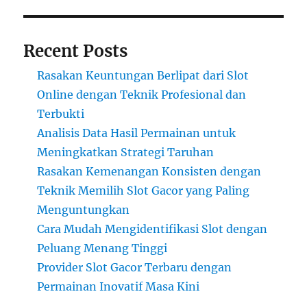
Recent Posts
Rasakan Keuntungan Berlipat dari Slot
Online dengan Teknik Profesional dan
Terbukti
Analisis Data Hasil Permainan untuk
Meningkatkan Strategi Taruhan
Rasakan Kemenangan Konsisten dengan
Teknik Memilih Slot Gacor yang Paling
Menguntungkan
Cara Mudah Mengidentifikasi Slot dengan
Peluang Menang Tinggi
Provider Slot Gacor Terbaru dengan
Permainan Inovatif Masa Kini