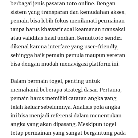
berbagai jenis pasaran toto online. Dengan
sistem yang transparan dan kemudahan akses,
pemain bisa lebih fokus menikmati permainan
tanpa harus khawatir soal keamanan transaksi
atau validitas hasil undian. Semuttoto sendiri
dikenal karena interface yang user-friendly,
sehingga baik pemain pemula maupun veteran
bisa dengan mudah menavigasi platform ini.
Dalam bermain togel, penting untuk
memahami beberapa strategi dasar. Pertama,
pemain harus memiliki catatan angka yang
telah keluar sebelumnya. Analisis pola angka
ini bisa menjadi referensi dalam menentukan
angka yang akan dipasang. Meskipun togel
tetap permainan yang sangat bergantung pada