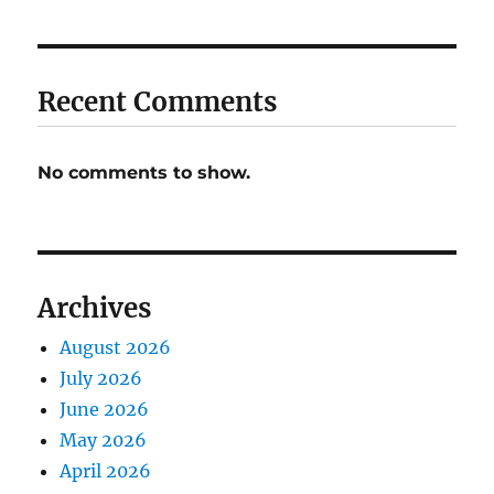
Recent Comments
No comments to show.
Archives
August 2026
July 2026
June 2026
May 2026
April 2026