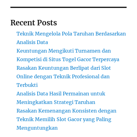
Recent Posts
Teknik Mengelola Pola Taruhan Berdasarkan
Analisis Data
Keuntungan Mengikuti Turnamen dan
Kompetisi di Situs Togel Gacor Terpercaya
Rasakan Keuntungan Berlipat dari Slot
Online dengan Teknik Profesional dan
Terbukti
Analisis Data Hasil Permainan untuk
Meningkatkan Strategi Taruhan
Rasakan Kemenangan Konsisten dengan
Teknik Memilih Slot Gacor yang Paling
Menguntungkan