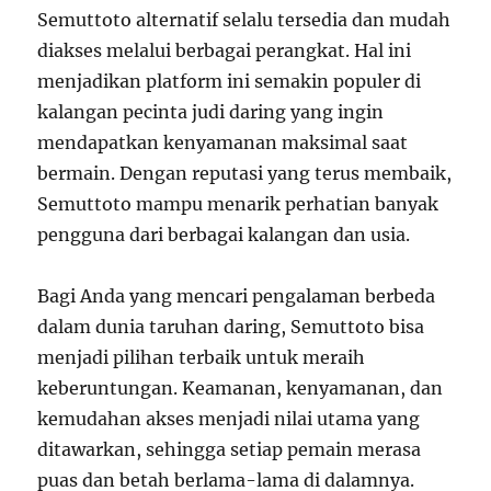
Semuttoto alternatif selalu tersedia dan mudah
diakses melalui berbagai perangkat. Hal ini
menjadikan platform ini semakin populer di
kalangan pecinta judi daring yang ingin
mendapatkan kenyamanan maksimal saat
bermain. Dengan reputasi yang terus membaik,
Semuttoto mampu menarik perhatian banyak
pengguna dari berbagai kalangan dan usia.
Bagi Anda yang mencari pengalaman berbeda
dalam dunia taruhan daring, Semuttoto bisa
menjadi pilihan terbaik untuk meraih
keberuntungan. Keamanan, kenyamanan, dan
kemudahan akses menjadi nilai utama yang
ditawarkan, sehingga setiap pemain merasa
puas dan betah berlama-lama di dalamnya.