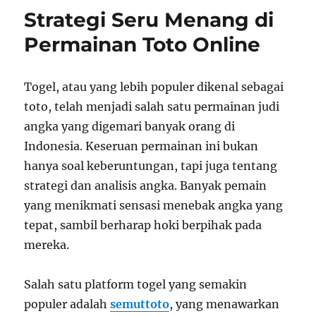
Online
Strategi Seru Menang di
dengan
Layanan
Permainan Toto Online
Profesional
dan
Hasil
Togel, atau yang lebih populer dikenal sebagai
Maksimal
toto, telah menjadi salah satu permainan judi
angka yang digemari banyak orang di
Indonesia. Keseruan permainan ini bukan
hanya soal keberuntungan, tapi juga tentang
strategi dan analisis angka. Banyak pemain
yang menikmati sensasi menebak angka yang
tepat, sambil berharap hoki berpihak pada
mereka.
Salah satu platform togel yang semakin
populer adalah
semuttoto
, yang menawarkan